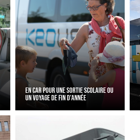
pour
PM
une
sortie
scolaire
ou
un
voyage
de
fin
d'année
EN CAR POUR UNE SORTIE SCOLAIRE OU
UN VOYAGE DE FIN D'ANNÉE
Bus
bureau