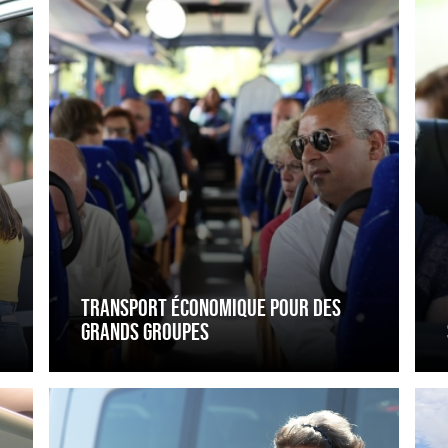
pour
votr
des
club
grands
de
groupes
seni
TRANSPORT ÉCONOMIQUE POUR DES
GRANDS GROUPES
En
Tra
car
ada