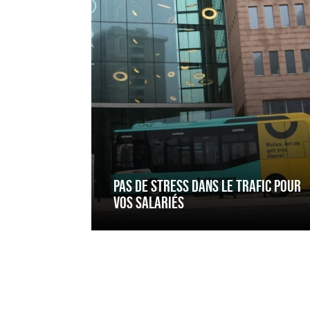
dans
le
trafic
pour
vos
salariés
PAS DE STRESS DANS LE TRAFIC POUR
VOS SALARIÉS