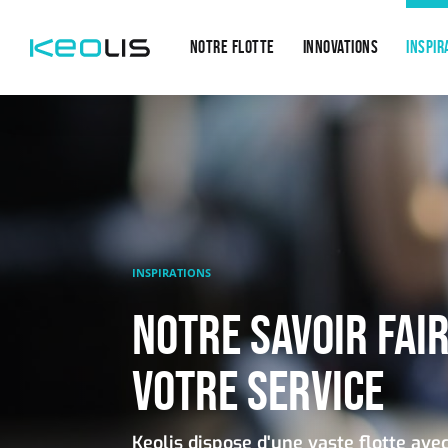
Main
Aller au contenu principal
navigation
NOTRE FLOTTE
INNOVATIONS
INSPIR
INSPIRATIONS
NOTRE SAVOIR FAIR
VOTRE SERVICE
Keolis dispose d'une vaste flotte avec