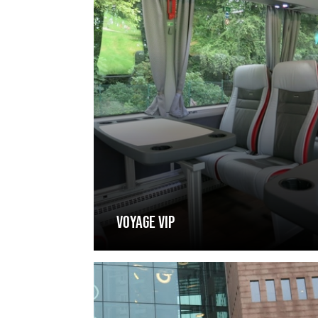
VOYAGE VIP
Pas
de
stress