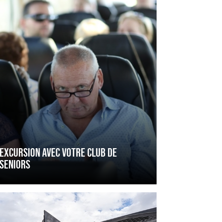
e
ors
EXCURSION AVEC VOTRE CLUB DE
SENIORS
nsport
pté