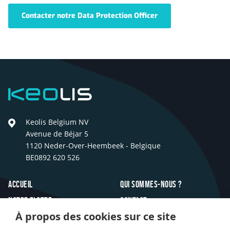
Contacter notre Data Protection Officer
Keolis
Keolis Belgium NV
Avenue de Béjar 5
1120 Neder-Over-Heembeek - Belgique
BE0892 620 526
Footer
Accueil
Qui sommes-nous ?
Notre flotte
Contact
À propos des cookies sur ce site
Inspirations
FAQ