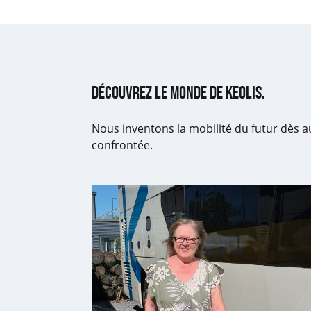
Découvrez le monde de Keolis.
Nous inventons la mobilité du futur dès a
confrontée.
Un
aperçu
du
métier
de
commercial
:
«