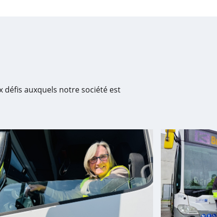
 défis auxquels notre société est
ne
Zahra
(33
ans)
et
enue
Bart
uctrice
(49
ans),
chauffeurs