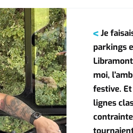
Je faisai
parkings et
Libramont.
moi, l’amb
festive. E
lignes cla
contrainte
tournaient