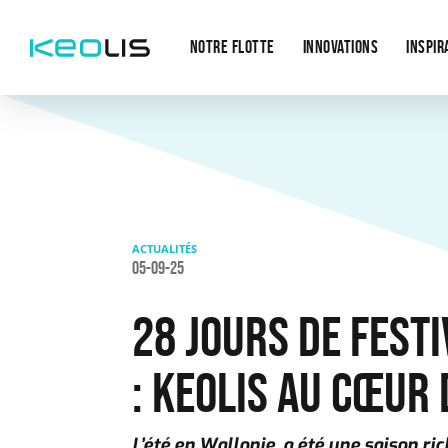
Main
Aller au contenu principal
navigation
NOTRE FLOTTE
INNOVATIONS
INSPIR
ACTUALITÉS
05-09-25
28 JOURS DE FESTI
: KEOLIS AU CŒUR 
L’été en Wallonie, a été une saison ric