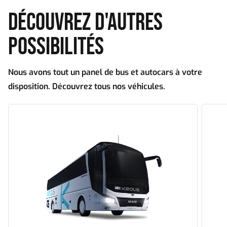
DÉCOUVREZ D'AUTRES
POSSIBILITÉS
Nous avons tout un panel de bus et autocars à votre
disposition. Découvrez tous nos véhicules.
Tourisme
Touri
standard
grand
capaci