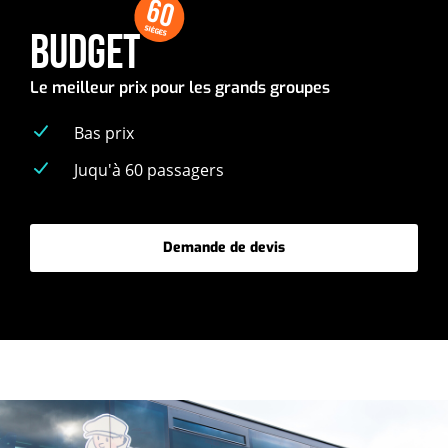
60
SIÈGES
BUDGET
Le meilleur prix pour les grands groupes
Bas prix
Juqu'à 60 passagers
Demande de devis
-
Budget