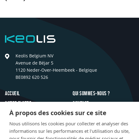
Précédent
Suivant
Keolis
Keolis Belgium NV
Avenue de Béjar 5
1120 Neder-Over-Heembeek - Belgique
BE0892 620 526
Footer
Accueil
Qui sommes-nous ?
Notre flotte
Contact
À propos des cookies sur ce site
Inspirations
FAQ
Innovations
Jobs
Nous utilisons les cookies pour collecter et analyser des
informations sur les performances et l'utilisation du site,
Actualités
pour fournir des fonctionnalités de médias sociaux et