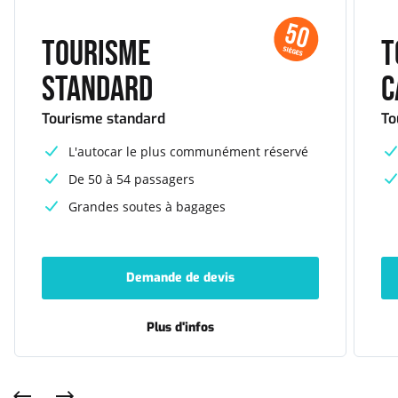
50
Tourisme
T
SIÈGES
standard
c
Tourisme standard
To
L'autocar le plus communément réservé
De 50 à 54 passagers
Grandes soutes à bagages
Demande de devis
-
Tourisme
standard
Plus d'infos
-
Tourisme
standard