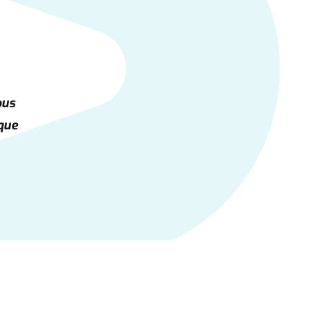
ous
ique