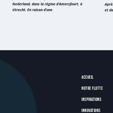
Nederland, dans la région d’Amersfoort, à
collaboration
rec
Après
Utrecht. En raison d’une
et do
unique
ce
»
méti
à
tout
le
mon
»
Footer
Accueil
Notre flotte
Inspirations
Innovations