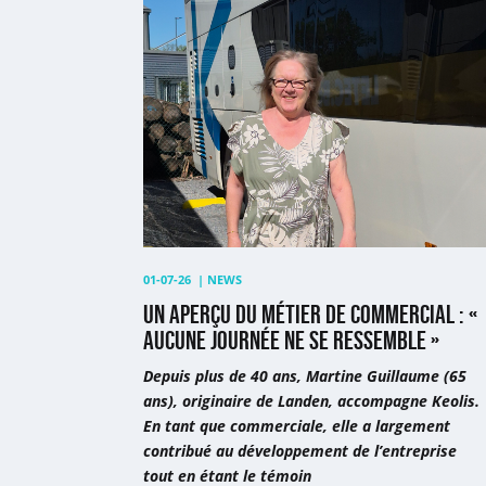
Un
aperçu
du
métier
de
commercial
:
«
Aucune
journée
ne
01-07-26
|
NEWS
se
UN APERÇU DU MÉTIER DE COMMERCIAL : «
ressemble
AUCUNE JOURNÉE NE SE RESSEMBLE »
»
Depuis plus de 40 ans, Martine Guillaume (65
ans), originaire de Landen, accompagne Keolis.
En tant que commerciale, elle a largement
contribué au développement de l’entreprise
tout en étant le témoin