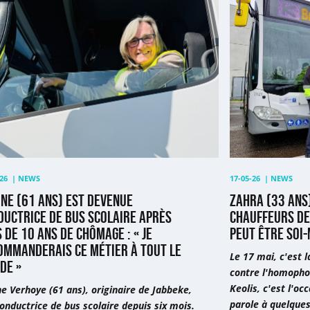
ne
Zahra
(33
ans)
et
enue
Bart
uctrice
(49
ans),
chauffeurs
aire
de
ès
bus
:
26
|
NEWS
17-05-26
|
NEWS
«
NE (61 ANS) EST DEVENUE
ZAHRA (33 ANS)
Chez
DUCTRICE DE BUS SCOLAIRE APRÈS
CHAUFFEURS DE 
Keolis,
 DE 10 ANS DE CHÔMAGE : « JE
PEUT ÊTRE SOI
on
OMMANDERAIS CE MÉTIER À TOUT LE
mage
peut
Le 17 mai, c'est 
DE »
être
contre l'homophob
soi-
Keolis, c'est l'oc
e Verhoye (61 ans), originaire de Jabbeke,
parole à quelques
même
onductrice de bus scolaire depuis six mois.