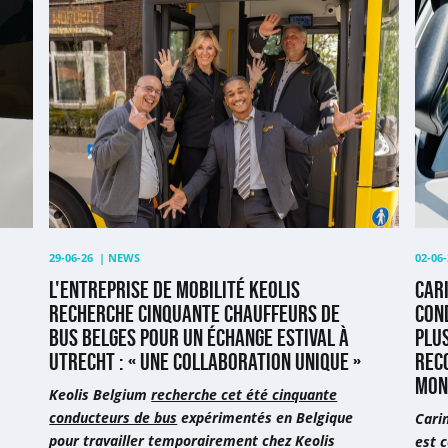
L'entreprise
Cari
de
(61
mobilité
ans)
Keolis
est
recherche
dev
cinquante
cond
chauffeurs
de
de
bus
bus
scol
belges
apr
pour
plus
29-06-26
|
NEWS
02-06-
un
de
L'ENTREPRISE DE MOBILITÉ KEOLIS
CARI
échange
10
RECHERCHE CINQUANTE CHAUFFEURS DE
CON
estival
ans
BUS BELGES POUR UN ÉCHANGE ESTIVAL À
PLUS
à
de
UTRECHT : « UNE COLLABORATION UNIQUE »
REC
Utrecht
chô
MON
:
:
Keolis Belgium
recherche cet été cinquante
«
«
conducteurs de bus
expérimentés en Belgique
Carin
Une
Je
pour travailler temporairement chez Keolis
est c