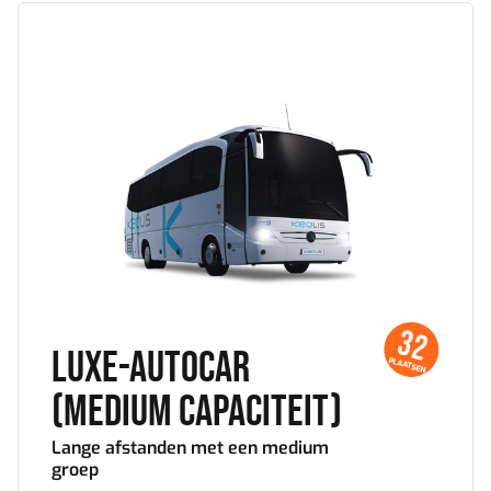
Luxe-
autocar
(medium
capaciteit)
32
Luxe-autocar
PLAATSEN
(medium capaciteit)
Lange afstanden met een medium
groep