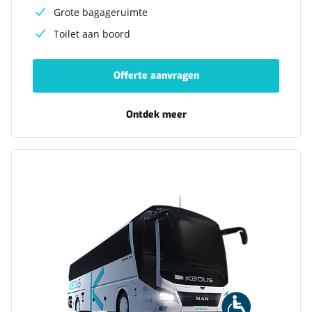
Grote bagageruimte
Toilet aan boord
Offerte aanvragen
-
Luxe-
autocar
(medium
Ontdek meer
-
capaciteit)
Luxe-
autocar
(medium
Liftbus
capaciteit)