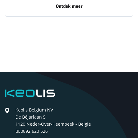
Ontdek meer
-
Budgetbus
Pa
Keolis
Keolis Belgium NV
De Béjarlaan 5
1120 Neder-Over-Heembeek - België
BE0892 620 526