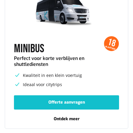
18
Minibus
PLAATSEN
Perfect voor korte verblijven en
shuttlediensten
Kwaliteit in een klein voertuig
Ideaal voor citytrips
Offerte aanvragen
-
Minibus
Ontdek meer
-
Minibus