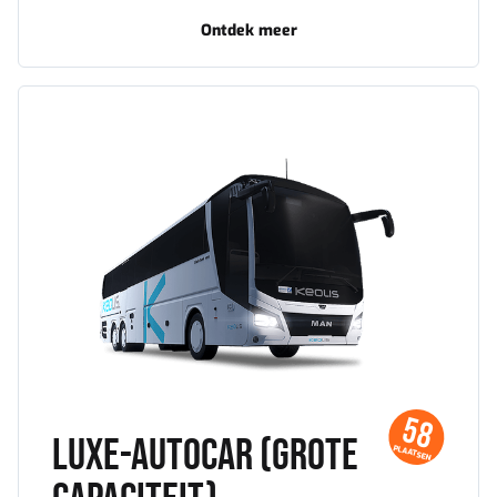
autocar
Ontdek meer
-
Luxe-
autocar
Luxe-
autocar
(grote
capaciteit)
58
Luxe-autocar (grote
PLAATSEN