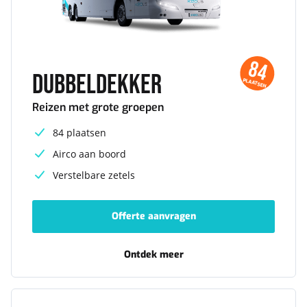
84
Dubbeldekker
PLAATSEN
Reizen met grote groepen
84 plaatsen
Airco aan boord
Verstelbare zetels
Offerte aanvragen
-
Dubbeldekker
Ontdek meer
-
Dubbeldekker
VIP