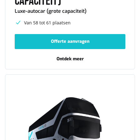
capaciteit)
Luxe-autocar (grote capaciteit)
Van 58 tot 61 plaatsen
Offerte aanvragen
-
Luxe-
autocar
(grote
Ontdek meer
-
capaciteit)
Luxe-
autocar
(grote
Dubbeldekker
capaciteit)