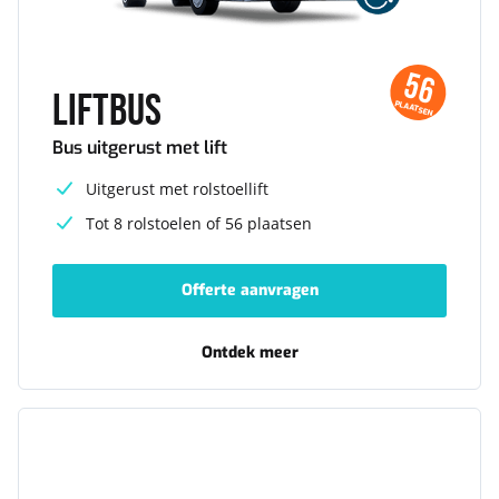
56
Liftbus
PLAATSEN
Bus uitgerust met lift
Uitgerust met rolstoellift
Tot 8 rolstoelen of 56 plaatsen
Offerte aanvragen
-
Liftbus
Ontdek meer
-
Liftbus
Budgetbus