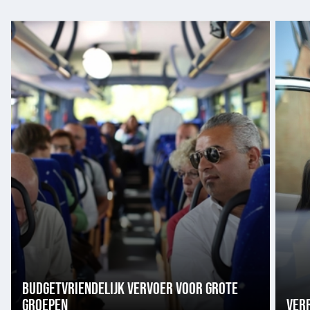
Budgetvriendelijk
Verre
vervoer
verpla
voor
voor
grote
kleine
groepen
groep
BUDGETVRIENDELIJK VERVOER VOOR GROTE
GROEPEN
VER