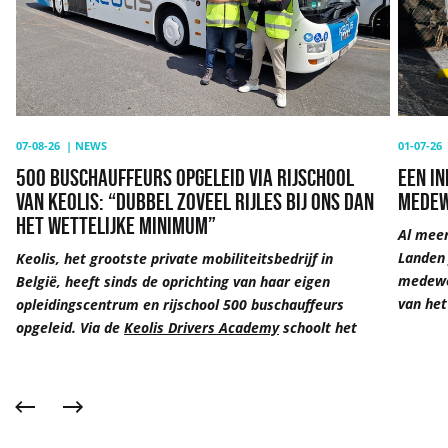
van
van
Keolis:
comme
“Dubbel
medew
zoveel
“Geen
rijles
enkele
bij
dag
ons
hetzel
07-08-26
|
NEWS
01-07-26
dan
500 BUSCHAUFFEURS OPGELEID VIA RIJSCHOOL
EEN IN
het
VAN KEOLIS: “DUBBEL ZOVEEL RIJLES BIJ ONS DAN
MEDEW
wettelijke
HET WETTELIJKE MINIMUM”
Al meer
minimum”
Landen 
Keolis, het grootste private mobiliteitsbedrijf in
medewer
België, heeft sinds de oprichting van haar eigen
van het
opleidingscentrum en rijschool 500 buschauffeurs
opgeleid. Via de
Keolis Drivers Academy
schoolt het
Vorige
Volgende