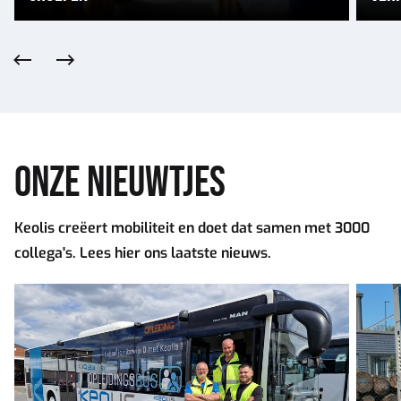
Vorige
Volgende
ONZE NIEUWTJES
Keolis creëert mobiliteit en doet dat samen met 3000
collega's. Lees hier ons laatste nieuws.
500
Een
buschauffeurs
inkijk
opgeleid
in
via
de
rijschool
job