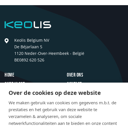
Keolis
Keolis Belgium NV
De Béjarlaan 5
1120 Neder-Over-Heembeek - België
BE0892 620 526
Footer
Home
Over ons
Onze vloot
Contact
Over de cookies op deze website
Inspiratie
FAQ
Innovaties
Jobs
We maken gebruik van cookies om gegevens m.b.t. de
prestaties en het gebruik van deze website te
Newsroom
verzamelen & analyseren, om sociale
netwerkfunctionaliteiten aan te bieden en onze content