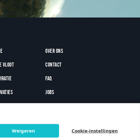
oter
e
Over ons
e vloot
Contact
iratie
FAQ
ovaties
Jobs
sroom
Weigeren
Cookie-instellingen