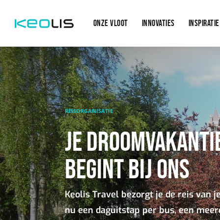
Main
Overslaan en naar de inhoud gaan
navigation
ONZE VLOOT
INNOVATIES
INSPIRATIE
REISORGANISATIE
JE DROOMVAKANTI
BEGINT BIJ ONS
Keolis Travel bezorgt je de reis van j
nu een daguitstap per bus, een mee