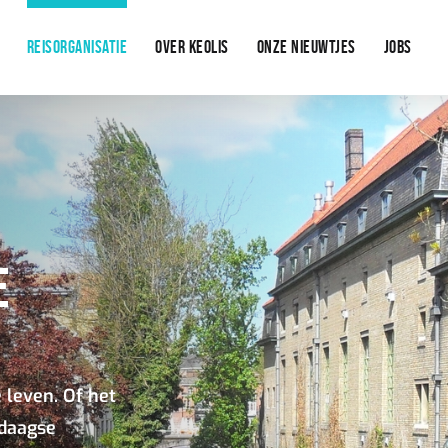
REISORGANISATIE
OVER KEOLIS
ONZE NIEUWTJES
JOBS
E
e leven. Of het
rdaagse