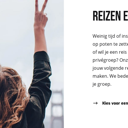
REIZEN 
Weinig tijd of i
op poten te zet
of wil je een re
privégroep? Onz
jouw volgende rei
maken. We beden
je groep.
Kies voor een