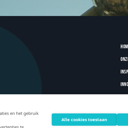
Fo
Hom
Onz
Insp
Inn
New
ties en het gebruik
Alle cookies toestaan
ertenties te