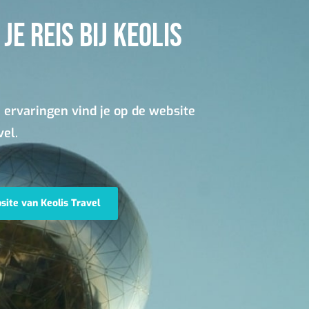
JE REIS BIJ KEOLIS
 ervaringen vind je op de website
vel.
ite van Keolis Travel