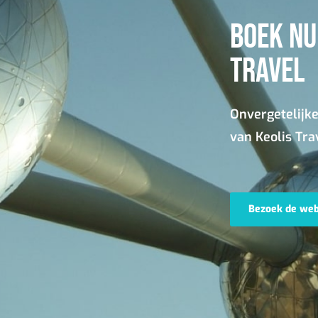
BOEK NU 
TRAVEL
Onvergetelijke
van Keolis Tra
Bezoek de webs