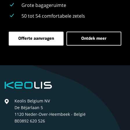
Grote bagageruimte
50 tot 54 comfortabele zetels
Offerte aanvragen
Ontdek meer
-
-
Luxe-
Luxe-
autocar
autocar
Keolis
Keolis Belgium NV
De Béjarlaan 5
1120 Neder-Over-Heembeek - België
BE0892 620 526