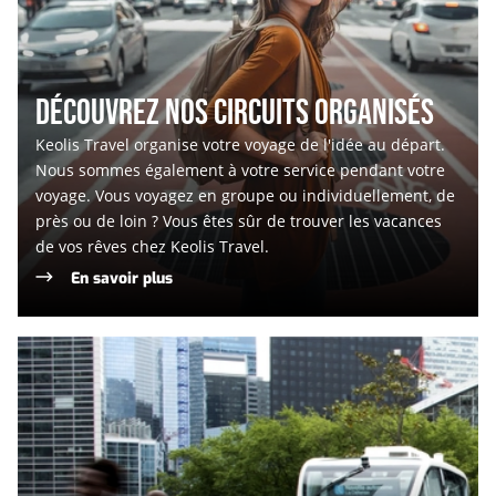
DÉCOUVREZ NOS CIRCUITS ORGANISÉS
Keolis Travel organise votre voyage de l'idée au départ.
Nous sommes également à votre service pendant votre
voyage. Vous voyagez en groupe ou individuellement, de
près ou de loin ? Vous êtes sûr de trouver les vacances
de vos rêves chez Keolis Travel.
En savoir plus
Projets
de
mobilité
innovants
et
multimodaux