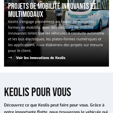
PROJETS DE MOBILITÉ INNOVANTS ET
MULTIMODAUX
Keolis s'engage pleinement en faveur de nouvelles
formes de mobilité. Avec des solutions de mobilité
innovantes telles que les véhicules à conduite autonome
et les bus électriques, les plates-formes numériques et
les applications, nous élaborons des projets sur mesure
pour le client.
Voir les innovations de Keolis
KEOLIS POUR VOUS
Découvrez ce que Keolis peut faire pour vous. Grâce à
notre importante flotte, nous trouverons le véhicule qui