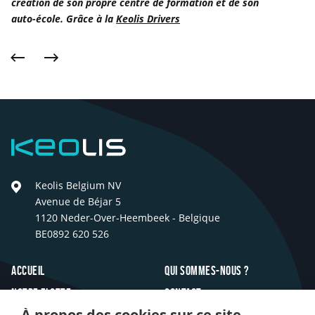
création de son propre centre de formation et de son
conduite
auto-école. Grâce à la
Keolis Drivers
que
le
minimum
Précédent
Suivant
légal
»
Keolis
Keolis Belgium NV
Avenue de Béjar 5
1120 Neder-Over-Heembeek - Belgique
BE0892 620 526
Footer
Accueil
Qui sommes-nous ?
Notre flotte
Contact
À propos des cookies sur ce site