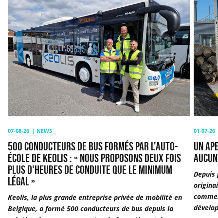
500
Un
conducteurs
aperç
de
du
bus
métier
formés
de
par
comme
l'auto-
:
école
«
de
Aucun
Keolis
journ
:
ne
«
se
07-08-26
|
NEWS
01-07-26
Nous
resse
500 CONDUCTEURS DE BUS FORMÉS PAR L'AUTO-
UN APE
proposons
»
ÉCOLE DE KEOLIS : « NOUS PROPOSONS DEUX FOIS
AUCUN
deux
PLUS D'HEURES DE CONDUITE QUE LE MINIMUM
Depuis 
fois
LÉGAL »
origina
plus
commerc
Keolis, la plus grande entreprise privée de mobilité en
d'heures
dévelop
Belgique, a formé 500 conducteurs de bus depuis la
de