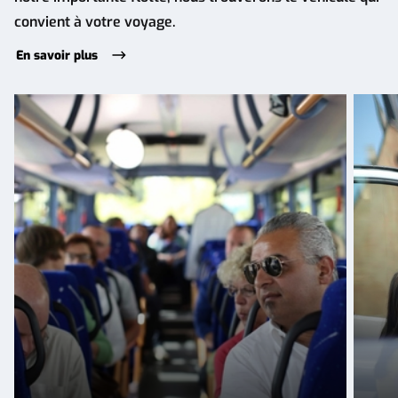
convient à votre voyage.
En savoir plus
Transport
Voyag
économique
pour
pour
petits
des
group
grands
groupes