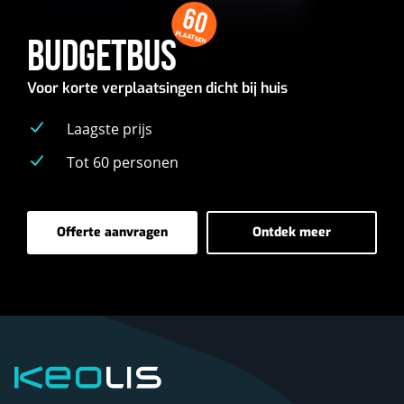
60
PLAATSEN
BUDGETBUS
Voor korte verplaatsingen dicht bij huis
Laagste prijs
Tot 60 personen
Offerte aanvragen
Ontdek meer
-
-
Budgetbus
Budgetbus
Keolis