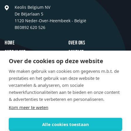
Keolis Belgium NV
De Béjarlaan 5
1120 Neder-Over-Heembeek - België
BE0892 620 526
Footer
Home
Over ons
Onze vloot
Contact
Over de cookies op deze website
Inspiratie
FAQ
Innovaties
Jobs
We maken gebruik van cookies om gegevens m.b.t. de
prestaties en het gebruik van deze website te
Newsroom
verzamelen & analyseren, om sociale
netwerkfunctionaliteiten aan te bieden en onze content
Social
& advertenties te verbeteren en personaliseren.
LinkedIn
Facebook
Instagram
TikTok
media
Kom meer te weten
© 2020 - 2026. All rights reserved
Alle cookies toestaan
Legal
Privacy policy
Terms & conditions
Cookie settings