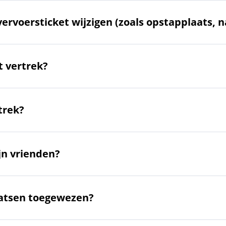
vervoersticket wijzigen (zoals opstapplaats,
t vertrek?
trek?
ijn vrienden?
aatsen toegewezen?