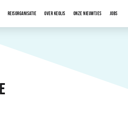
REISORGANISATIE
OVER KEOLIS
ONZE NIEUWTJES
JOBS
E