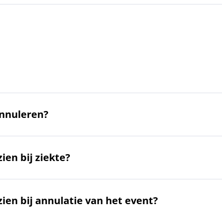
annuleren?
ien bij ziekte?
zien bij annulatie van het event?