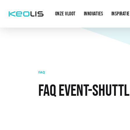
Main
Overslaan en naar de inhoud gaan
navigation
ONZE VLOOT
INNOVATIES
INSPIRATIE
FAQ
FAQ EVENT-SHUTTL