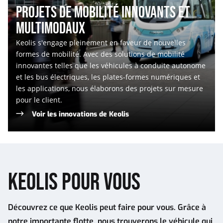
PROJETS DE MOBILITÉ INNOVANTS ET
MULTIMODAUX
Keolis s'engage pleinement en faveur de nouvelles
formes de mobilité. Avec des solutions de mobilité
innovantes telles que les véhicules à conduite autonome
et les bus électriques, les plates-formes numériques et
les applications, nous élaborons des projets sur mesure
pour le client.
Voir les innovations de Keolis
KEOLIS POUR VOUS
Découvrez ce que Keolis peut faire pour vous. Grâce à
notre importante flotte, nous trouverons le véhicule qui