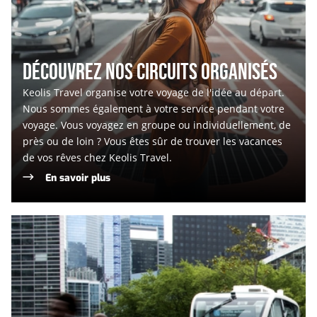
DÉCOUVREZ NOS CIRCUITS ORGANISÉS
Keolis Travel organise votre voyage de l'idée au départ.
Nous sommes également à votre service pendant votre
voyage. Vous voyagez en groupe ou individuellement, de
près ou de loin ? Vous êtes sûr de trouver les vacances
de vos rêves chez Keolis Travel.
En savoir plus
Projets
de
mobilité
innovants
et
multimodaux