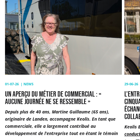
Un
L'entr
aperçu
de
du
mobili
métier
Keolis
de
reche
commercial
cinqu
:
chauff
«
de
Aucune
bus
journée
belges
ne
pour
se
un
01-07-26
|
NEWS
29-06-26
ressemble
échan
UN APERÇU DU MÉTIER DE COMMERCIAL : «
L'ENTR
»
estival
AUCUNE JOURNÉE NE SE RESSEMBLE »
CINQU
à
ÉCHANG
Depuis plus de 40 ans, Martine Guillaume (65 ans),
Utrech
COLLA
originaire de Landen, accompagne Keolis. En tant que
:
commerciale, elle a largement contribué au
Keolis
«
développement de l’entreprise tout en étant le témoin
conduct
Une