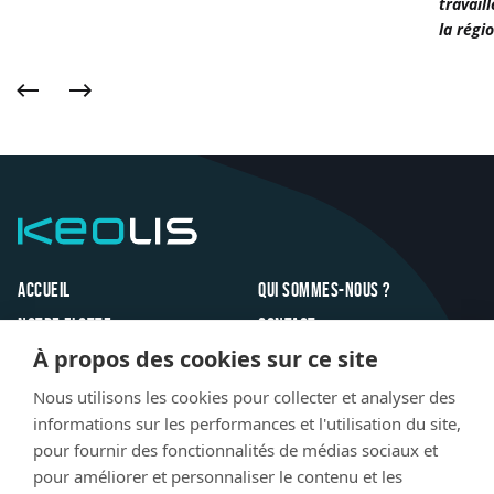
travail
collab
la régi
uniqu
»
Précédent
Suivant
Keolis
Footer
Accueil
Qui sommes-nous ?
Notre flotte
Contact
À propos des cookies sur ce site
Inspirations
FAQ
Innovations
Jobs
Nous utilisons les cookies pour collecter et analyser des
informations sur les performances et l'utilisation du site,
Actualités
pour fournir des fonctionnalités de médias sociaux et
pour améliorer et personnaliser le contenu et les