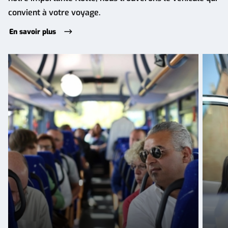
convient à votre voyage.
En savoir plus
Transport
Voyag
économique
pour
pour
petits
des
group
grands
groupes