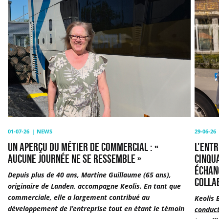
Un
L'entr
aperçu
de
du
mobili
métier
Keolis
de
reche
commercial
cinqu
:
chauff
«
de
Aucune
bus
journée
belges
ne
pour
se
un
01-07-26
|
NEWS
29-06-26
ressemble
échan
UN APERÇU DU MÉTIER DE COMMERCIAL : «
L'ENTR
»
estival
AUCUNE JOURNÉE NE SE RESSEMBLE »
CINQU
à
ÉCHANG
Depuis plus de 40 ans, Martine Guillaume (65 ans),
Utrech
COLLA
originaire de Landen, accompagne Keolis. En tant que
:
commerciale, elle a largement contribué au
Keolis
«
développement de l’entreprise tout en étant le témoin
conduct
Une