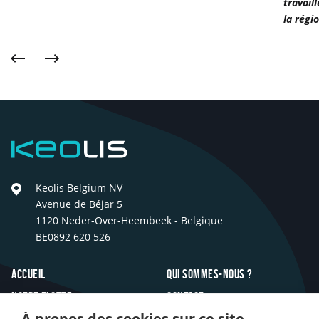
travail
collab
la régi
uniqu
»
Précédent
Suivant
Keolis
Keolis Belgium NV
Avenue de Béjar 5
1120 Neder-Over-Heembeek - Belgique
BE0892 620 526
Footer
Accueil
Qui sommes-nous ?
Notre flotte
Contact
À propos des cookies sur ce site