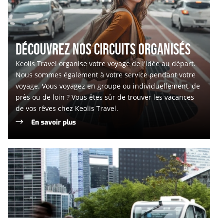
DÉCOUVREZ NOS CIRCUITS ORGANISÉS
Keolis Travel organise votre voyage de l'idée au départ.
Nous sommes également à votre service pendant votre
voyage. Vous voyagez en groupe ou individuellement, de
près ou de loin ? Vous êtes sûr de trouver les vacances
de vos rêves chez Keolis Travel.
En savoir plus
Projets
de
mobilité
innovants
et
multimodaux