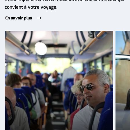
convient à votre voyage.
En savoir plus
Transport
Voyag
économique
pour
pour
petits
des
group
grands
groupes