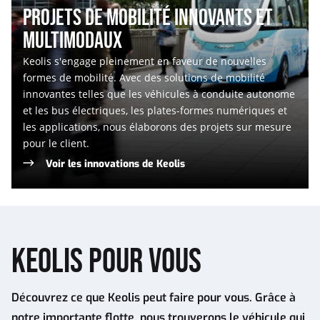
PROJETS DE MOBILITÉ INNOVANTS ET
MULTIMODAUX
Keolis s'engage pleinement en faveur de nouvelles
formes de mobilité. Avec des solutions de mobilité
innovantes telles que les véhicules à conduite autonome
et les bus électriques, les plates-formes numériques et
les applications, nous élaborons des projets sur mesure
pour le client.
Voir les innovations de Keolis
KEOLIS POUR VOUS
Découvrez ce que Keolis peut faire pour vous. Grâce à
notre importante flotte, nous trouverons le véhicule qui