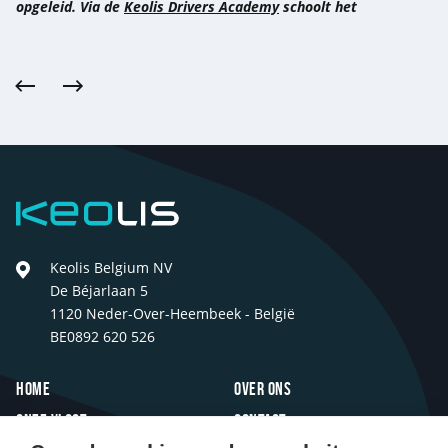
opgeleid. Via de
Keolis Drivers Academy
schoolt het
Vorige
Volgende
Keolis
Keolis Belgium NV
De Béjarlaan 5
1120 Neder-Over-Heembeek - België
BE0892 620 526
Footer
Home
Over ons
Onze vloot
Contact