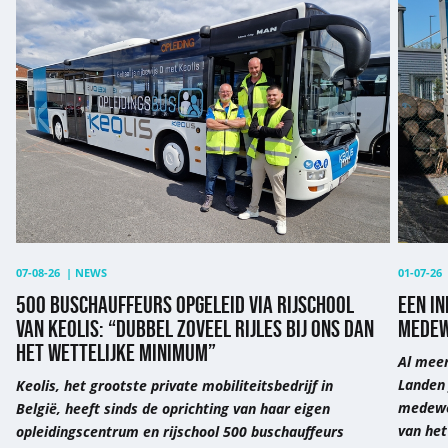
500
Een
buschauffeurs
inkijk
opgeleid
in
via
de
rijschool
job
van
van
Keolis:
comme
“Dubbel
medew
zoveel
“Geen
rijles
enkele
bij
dag
ons
hetzel
07-08-26
|
NEWS
01-07-26
dan
500 BUSCHAUFFEURS OPGELEID VIA RIJSCHOOL
EEN IN
het
VAN KEOLIS: “DUBBEL ZOVEEL RIJLES BIJ ONS DAN
MEDEW
wettelijke
HET WETTELIJKE MINIMUM”
Al meer
minimum”
Landen 
Keolis, het grootste private mobiliteitsbedrijf in
medewer
België, heeft sinds de oprichting van haar eigen
van het
opleidingscentrum en rijschool 500 buschauffeurs