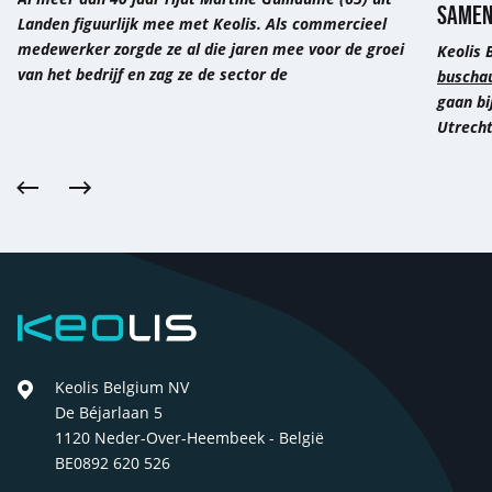
SAMEN
Landen figuurlijk mee met Keolis. Als commercieel
medewerker zorgde ze al die jaren mee voor de groei
Keolis
van het bedrijf en zag ze de sector de
buscha
gaan bi
Utrecht
Vorige
Volgende
Keolis
Keolis Belgium NV
De Béjarlaan 5
1120 Neder-Over-Heembeek - België
BE0892 620 526