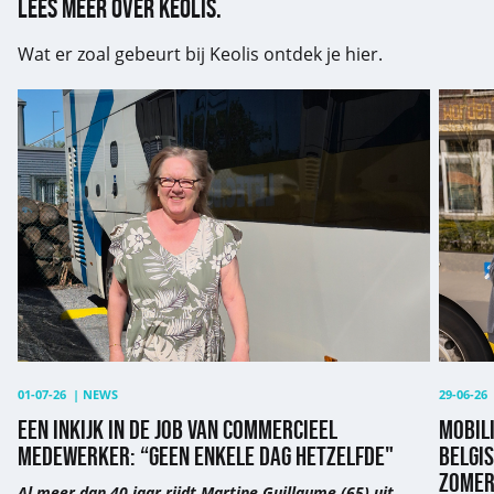
Lees meer over Keolis.
Wat er zoal gebeurt bij Keolis ontdek je hier.
Een
Mobilit
inkijk
Keolis
in
zoekt
de
vijftig
job
Belgis
van
busch
commercieel
voor
medewerker:
zomeru
“Geen
in
enkele
Utrech
dag
“Uniek
hetzelfde"
samen
01-07-26
|
NEWS
29-06-26
EEN INKIJK IN DE JOB VAN COMMERCIEEL
MOBILI
MEDEWERKER: “GEEN ENKELE DAG HETZELFDE"
BELGI
ZOMER
Al meer dan 40 jaar rijdt Martine Guillaume (65) uit