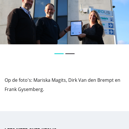
Move
Move
to
to
slide
slide
1
2
Op de foto's: Mariska Magits, Dirk Van den Brempt en
Frank Gysemberg.