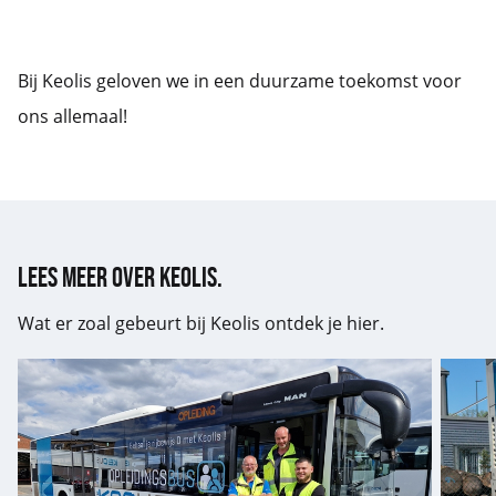
Bij Keolis geloven we in een duurzame toekomst voor
ons allemaal!
Lees meer over Keolis.
Wat er zoal gebeurt bij Keolis ontdek je hier.
500
Een
buschauffeurs
inkijk
opgeleid
in
via
de
rijschool
job