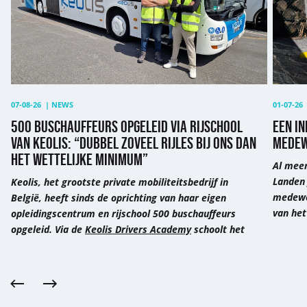
van
van
Keolis:
comme
“Dubbel
medew
zoveel
“Geen
rijles
enkele
bij
dag
ons
hetzel
07-08-26
|
NEWS
01-07-26
dan
500 BUSCHAUFFEURS OPGELEID VIA RIJSCHOOL
EEN IN
het
VAN KEOLIS: “DUBBEL ZOVEEL RIJLES BIJ ONS DAN
MEDEW
wettelijke
HET WETTELIJKE MINIMUM”
Al meer
minimum”
Landen 
Keolis, het grootste private mobiliteitsbedrijf in
medewer
België, heeft sinds de oprichting van haar eigen
van het
opleidingscentrum en rijschool 500 buschauffeurs
opgeleid. Via de
Keolis Drivers Academy
schoolt het
Vorige
Volgende