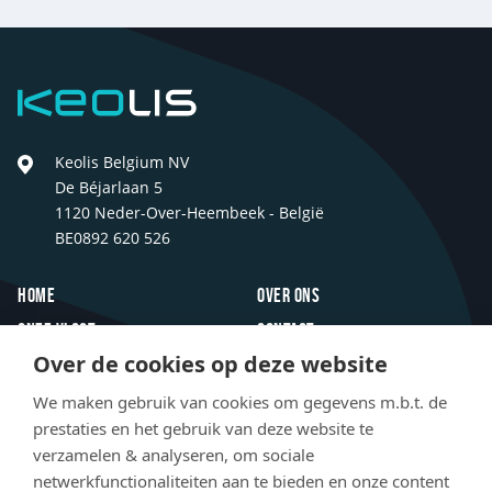
Keolis
Keolis Belgium NV
De Béjarlaan 5
1120 Neder-Over-Heembeek - België
BE0892 620 526
Footer
Home
Over ons
Onze vloot
Contact
Over de cookies op deze website
Inspiratie
FAQ
Innovaties
Jobs
We maken gebruik van cookies om gegevens m.b.t. de
prestaties en het gebruik van deze website te
Newsroom
verzamelen & analyseren, om sociale
netwerkfunctionaliteiten aan te bieden en onze content